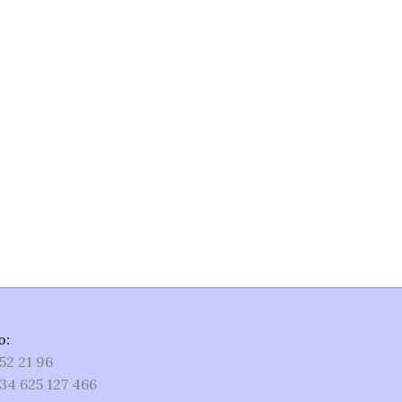
o:
52 21 96
34 625 127 466