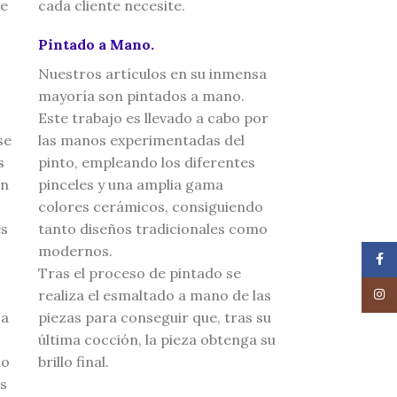
ue
cada cliente necesite.
Pintado a Mano.
Nuestros artículos en su inmensa
mayoría son pintados a mano.
Este trabajo es llevado a cabo por
se
las manos experimentadas del
s
pinto, empleando los diferentes
en
pinceles y una amplia gama
colores cerámicos, consiguiendo
es
tanto diseños tradicionales como
modernos.
Face
Tras el proceso de pintado se
realiza el esmaltado a mano de las
Insta
ca
piezas para conseguir que, tras su
última cocción, la pieza obtenga su
do
brillo final.
as